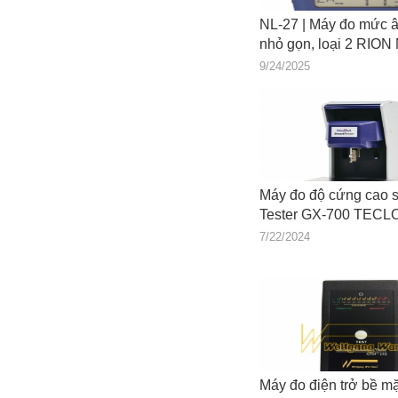
NL-27 | Máy đo mức 
nhỏ gọn, loại 2 RION
9/24/2025
Máy đo độ cứng cao 
Tester GX-700 TEC
7/22/2024
Máy đo điện trở bề m