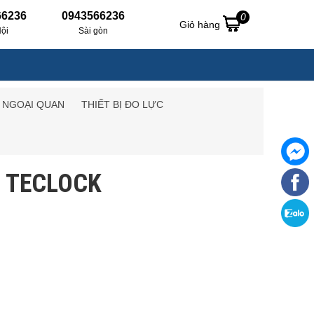
66236
0943566236
0
Giỏ hàng
ội
Sài gòn
O NGOẠI QUAN
THIẾT BỊ ĐO LỰC
I TECLOCK