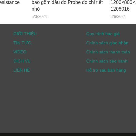
sistance
bao gồm đầu đo Probe đo chi tiết
1200×800×
nhỏ
1208016
5/3/2024
3/6/2024
GIỚI THIỆU
Quy trình báo giá
TIN TỨC
Chính sách giao nhận
VIDEO
Chính sách thanh toán
DỊCH VỤ
Chính sách bảo hành
LIÊN HỆ
Hỗ trợ sau bán hàng