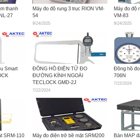
âm thanh
Máy đo độ rung 3 trục RION VM-
Máy đo độ 
 NL-27
54
VM-83
9/24/2025
9/24/2025
su Smart
ĐỒNG HỒ ĐIỆN TỬ ĐO
Đồng hồ đo
LOCK
ĐƯỜNG KÍNH NGOÀI
706N
TECLOCK GMD-2J
7/22/2024
7/22/2024
ặt SRM-110
Máy đo điện trở bề mặt SRM200
Bàn MAP đá