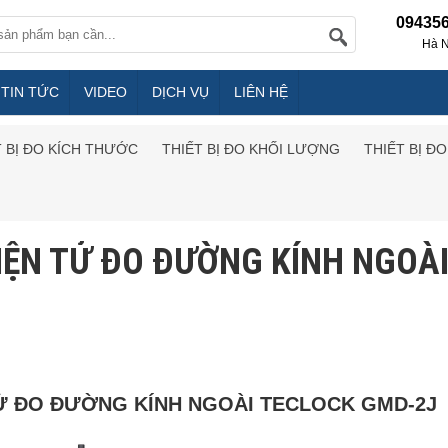
09435
Hà N
TIN TỨC
VIDEO
DỊCH VỤ
LIÊN HỆ
T BỊ ĐO KÍCH THƯỚC
THIẾT BỊ ĐO KHỐI LƯỢNG
THIẾT BỊ Đ
IỆN TỬ ĐO ĐƯỜNG KÍNH NGOÀ
Ử ĐO ĐƯỜNG KÍNH NGOÀI TECLOCK GMD-2J