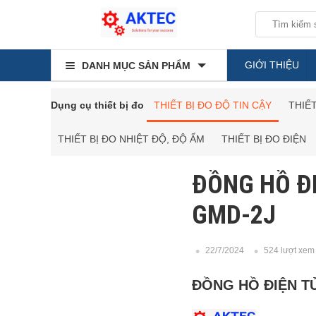
GIỚI THIỆU
DANH MỤC SẢN PHẨM
Dụng cụ thiết bị đo
THIẾT BỊ ĐO ĐỘ TIN CẬY
THIẾ
THIẾT BỊ ĐO NHIỆT ĐỘ, ĐỘ ẨM
THIẾT BỊ ĐO ĐIỆN
ĐỒNG HỒ Đ
GMD-2J
22/7/2024
524 lượt xem
ĐỒNG HỒ ĐIỆN T