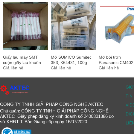
Giấy lau máy SMT,
Mỡ SUMICO Sumitec
Mỡ bôi trơn
cuộn giấy lau khuôn
353, K64431, 100g
Panasonic CM402
in SMT
Giá liên hệ
Giá liên hệ
CM602
Giá liên hệ
N510048188AA 4
GIỚ
TIN
CÔNG TY TNHH GIẢI PHÁP CÔNG NGHỆ AKTEC
VID
Chủ quản: CÔNG TY TNHH GIẢI PHÁP CÔNG NGHỆ
DỊC
AKTEC Giấy phép đăng ký kinh doanh số 2400891386 do
sở KHĐT T. Bắc Giang cấp ngày 16/07/2020
LIÊ