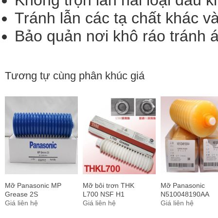
Không trộn lẫn hai loại dầu 
Tránh lẫn các tạ chất khác v
Bảo quản nơi khô ráo tránh á
Tương tự cùng phân khúc giá
Mỡ Panasonic MP
Mỡ bôi trơn THK
Mỡ Panasonic
Grease 2S
L700 NSF H1
N510048190AA
N510006423AA
Giá liên hệ
Giá liên hệ
LCG100 SMT
Giá liên hệ