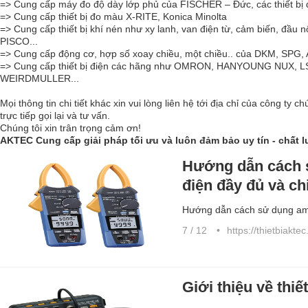
=> Cung cấp máy đo độ dày lớp phủ của FISCHER – Đức, các thiết 
=> Cung cấp thiết bị đo màu X-RITE, Konica Minolta
=> Cung cấp thiết bị khí nén như xy lanh, van điện từ, cảm biến, đầu 
PISCO...
=> Cung cấp động cơ, hợp số xoay chiều, một chiều.. của DKM, SPG
=> Cung cấp thiết bị điện các hãng như OMRON, HANYOUNG NUX
WEIRDMULLER...
Mọi thông tin chi tiết khác xin vui lòng liên hệ tới địa chỉ của công ty c
trực tiếp gọi lại và tư vấn.
Chúng tôi xin trân trọng cảm ơn!
AKTEC Cung cấp giải pháp tối ưu và luôn đảm bảo uy tín - chất 
Hướng dẫn cách 
điện đầy đủ và chi
Hướng dẫn cách sử dụng ampe
7 / 12
https://thietbiakte
Giới thiệu về thiế