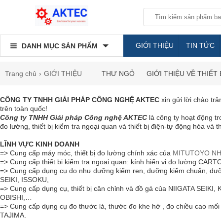
GIỚI THIỆU
TIN TỨC
DANH MỤC SẢN PHẨM
Trang chủ
GIỚI THIỆU
THƯ NGỎ
GIỚI THIỆU VỀ THIẾT 
CÔNG TY TNHH GIẢI PHÁP CÔNG NGHỆ AKTEC
xin gửi lời chào tr
trên toàn quốc!
Công ty TNHH Giải pháp Công nghệ AKTEC
là công ty hoạt động tr
đo lường, thiết bị kiểm tra ngoại quan và thiết bị điện-tự động hóa và t
LĨNH VỰC KINH DOANH
=> Cung cấp máy móc, thiết bị đo lường chính xác của
MITUTOYO NH
=> Cung cấp thiết bị kiểm tra ngoại quan: kính hiển vi đo lường 
=> Cung cấp dụng cụ đo như dưỡng kiểm ren, dưỡng kiểm chuẩn, 
SEIKI, ISSOKU,
=> Cung cấp dụng cụ, thiết bị cân chỉnh và đồ gá của NIIGATA SEIKI
OBISHI,…
=> Cung cấp dụng cụ đo thước lá, thước đo khe hở , đo chiều cao mố
TAJIMA.