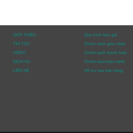
GIỚI THIỆU
Quy trình báo giá
TIN TỨC
Chính sách giao nhận
VIDEO
Chính sách thanh toán
DỊCH VỤ
Chính sách bảo hành
LIÊN HỆ
Hỗ trợ sau bán hàng