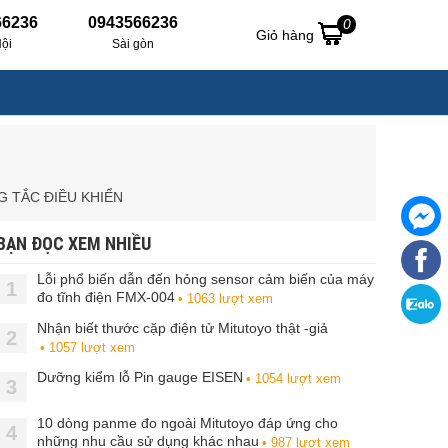
66236
0943566236
0
Giỏ hàng
ội
Sài gòn
 TẮC ĐIỀU KHIỂN
BẠN ĐỌC XEM NHIỀU
Lỗi phổ biến dẫn đến hỏng sensor cảm biến của máy
1
đo tĩnh điện FMX-004
• 1063 lượt xem
Nhận biết thước cặp điện tử Mitutoyo thật -giả
2
• 1057 lượt xem
Dưỡng kiểm lỗ Pin gauge EISEN
• 1054 lượt xem
3
10 dòng panme đo ngoài Mitutoyo đáp ứng cho
4
những nhu cầu sử dụng khác nhau
• 987 lượt xem