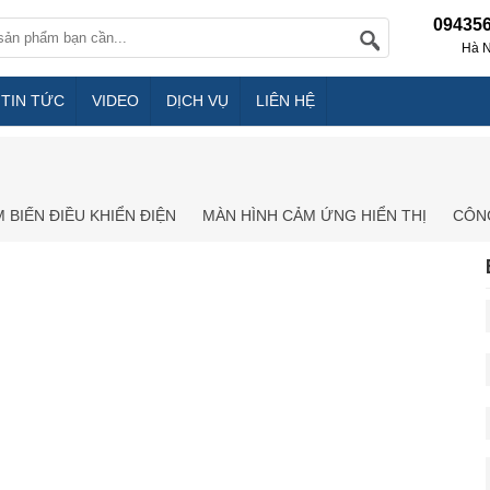
09435
Hà N
TIN TỨC
VIDEO
DỊCH VỤ
LIÊN HỆ
 BIẾN ĐIỀU KHIỂN ĐIỆN
MÀN HÌNH CẢM ỨNG HIỂN THỊ
CÔNG