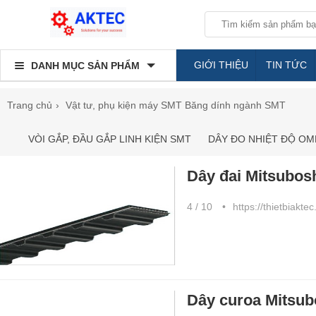
GIỚI THIỆU
TIN TỨC
DANH MỤC SẢN PHẨM
Trang chủ
Vật tư, phụ kiện máy SMT
Băng dính ngành SMT
VÒI GẮP, ĐẦU GẮP LINH KIỆN SMT
DÂY ĐO NHIỆT ĐỘ O
Dây đai Mitsubos
4 / 10
https://thietbiakte
Dây curoa Mitsub