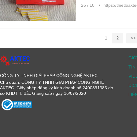
26 / 10
https://thietbiakt
1
2
>>
GIỚ
TIN
CÔNG TY TNHH GIẢI PHÁP CÔNG NGHỆ AKTEC
VID
Chủ quản: CÔNG TY TNHH GIẢI PHÁP CÔNG NGHỆ
DỊC
AKTEC Giấy phép đăng ký kinh doanh số 2400891386 do
sở KHĐT T. Bắc Giang cấp ngày 16/07/2020
LIÊ