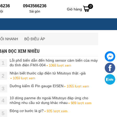
66236
0943566236
0
Giỏ hàng
ội
Sài gòn
NỐI NHANH
BỘ ĐIỀU ÁP
BẠN ĐỌC XEM NHIỀU
Lỗi phổ biến dẫn đến hỏng sensor cảm biến của máy
1
đo tĩnh điện FMX-004
• 1068 lượt xem
Nhận biết thước cặp điện tử Mitutoyo thật -giả
2
• 1059 lượt xem
Dưỡng kiểm lỗ Pin gauge EISEN
• 1055 lượt xem
3
10 dòng panme đo ngoài Mitutoyo đáp ứng cho
4
những nhu cầu sử dụng khác nhau
• 989 lượt xem
Động cơ bước là gì?
• 935 lượt xem
5