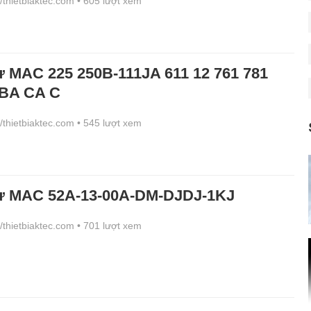
//thietbiaktec.com
• 605 lượt xem
ừ MAC 225 250B-111JA 611 12 761 781
 BA CA C
//thietbiaktec.com
• 545 lượt xem
từ MAC 52A-13-00A-DM-DJDJ-1KJ
//thietbiaktec.com
• 701 lượt xem