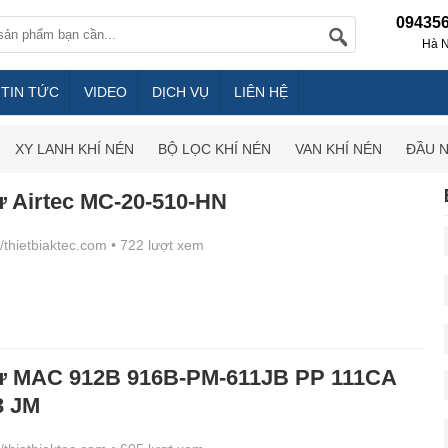
09435
Hà N
TIN TỨC
VIDEO
DỊCH VỤ
LIÊN HỆ
XY LANH KHÍ NÉN
BỘ LỌC KHÍ NÉN
VAN KHÍ NÉN
ĐẦU 
ừ Airtec MC-20-510-HN
//thietbiaktec.com
• 722 lượt xem
từ MAC 912B 916B-PM-611JB PP 111CA
3 JM