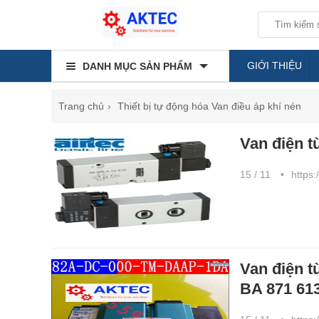
GIỚI THIỆU
DANH MỤC SẢN PHẨM
Trang chủ
Thiết bị tự động hóa
Van điều áp khí nén
Van điện t
15 / 11
https:
Van điện 
BA 871 61