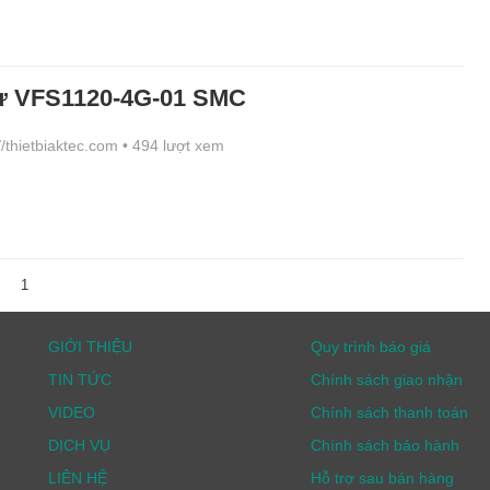
từ VFS1120-4G-01 SMC
//thietbiaktec.com
• 494 lượt xem
1
GIỚI THIỆU
Quy trình báo giá
TIN TỨC
Chính sách giao nhận
VIDEO
Chính sách thanh toán
DỊCH VỤ
Chính sách bảo hành
LIÊN HỆ
Hỗ trợ sau bán hàng