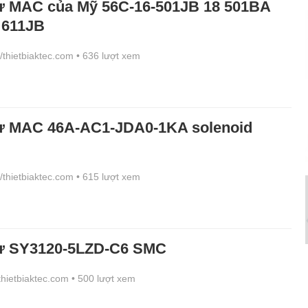
từ MAC của Mỹ 56C-16-501JB 18 501BA
 611JB
//thietbiaktec.com
• 636 lượt xem
từ MAC 46A-AC1-JDA0-1KA solenoid
//thietbiaktec.com
• 615 lượt xem
từ SY3120-5LZD-C6 SMC
/thietbiaktec.com
• 500 lượt xem