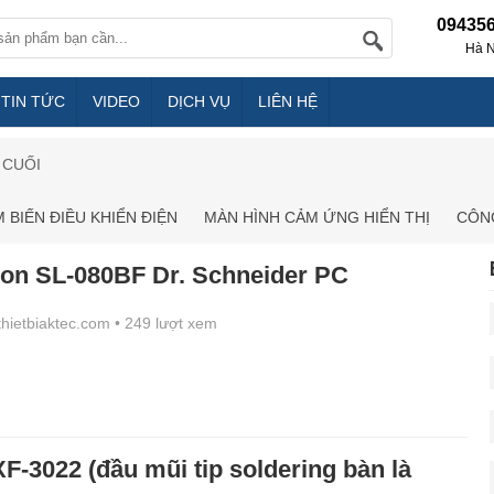
09435
Hà N
TIN TỨC
VIDEO
DỊCH VỤ
LIÊN HỆ
 CUỐI
 BIẾN ĐIỀU KHIỂN ĐIỆN
MÀN HÌNH CẢM ỨNG HIỂN THỊ
CÔNG
ion SL-080BF Dr. Schneider PC
/thietbiaktec.com
• 249 lượt xem
F-3022 (đầu mũi tip soldering bàn là