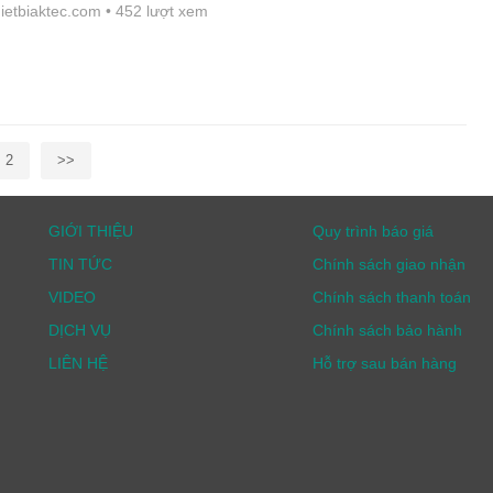
thietbiaktec.com
• 452 lượt xem
2
>>
GIỚI THIỆU
Quy trình báo giá
TIN TỨC
Chính sách giao nhận
VIDEO
Chính sách thanh toán
DỊCH VỤ
Chính sách bảo hành
LIÊN HỆ
Hỗ trợ sau bán hàng