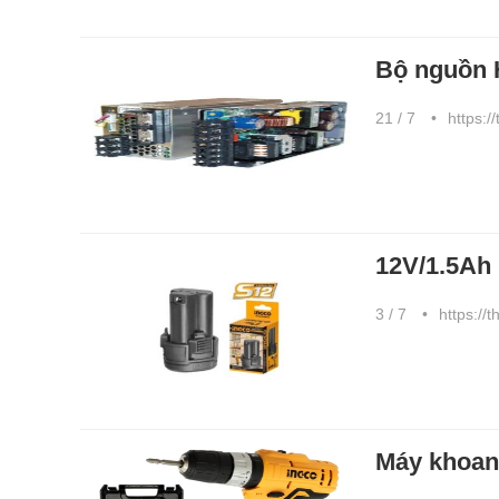
Bộ nguồn
21 / 7
https:/
12V/1.5Ah 
3 / 7
https://
Máy khoan