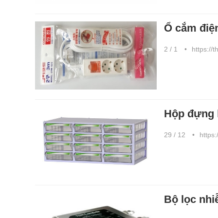
Ổ cắm điện
2 / 1
https://
Hộp đựng l
29 / 12
https:
Bộ lọc n