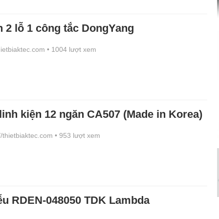
 2 lỗ 1 công tắc DongYang
thietbiaktec.com
• 1004 lượt xem
inh kiện 12 ngăn CA507 (Made in Korea)
//thietbiaktec.com
• 953 lượt xem
hiễu RDEN-048050 TDK Lambda