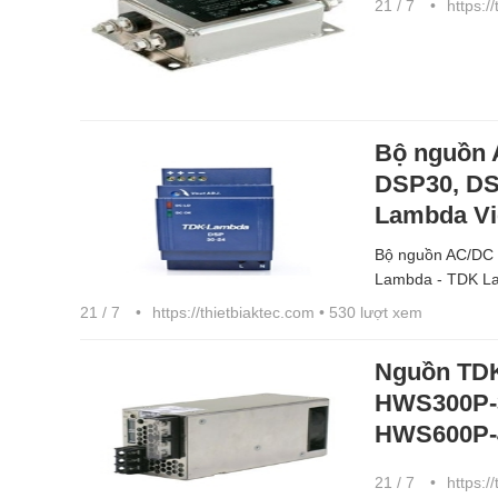
21 / 7
https:/
Bộ nguồn
DSP30, DS
Lambda V
Bộ nguồn AC/D
Lambda - TDK L
21 / 7
https://thietbiaktec.com
• 530 lượt xem
Nguồn TD
HWS300P-
HWS600P-
21 / 7
https:/