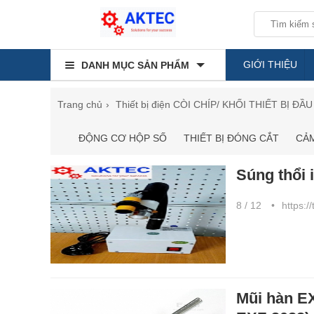
GIỚI THIỆU
DANH MỤC SẢN PHẨM
Trang chủ
Thiết bị điện
CÒI CHÍP/ KHỐI THIẾT BỊ ĐẦU
ĐỘNG CƠ HỘP SỐ
THIẾT BỊ ĐÓNG CẮT
CẢM
Súng thổi 
8 / 12
https:/
Mũi hàn EX