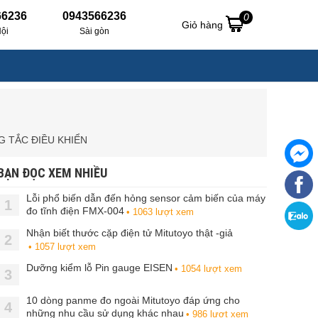
66236
0943566236
0
Giỏ hàng
ội
Sài gòn
 TẮC ĐIỀU KHIỂN
BẠN ĐỌC XEM NHIỀU
Lỗi phổ biến dẫn đến hỏng sensor cảm biến của máy
1
đo tĩnh điện FMX-004
• 1063 lượt xem
Nhận biết thước cặp điện tử Mitutoyo thật -giả
2
• 1057 lượt xem
Dưỡng kiểm lỗ Pin gauge EISEN
• 1054 lượt xem
3
10 dòng panme đo ngoài Mitutoyo đáp ứng cho
4
những nhu cầu sử dụng khác nhau
• 986 lượt xem