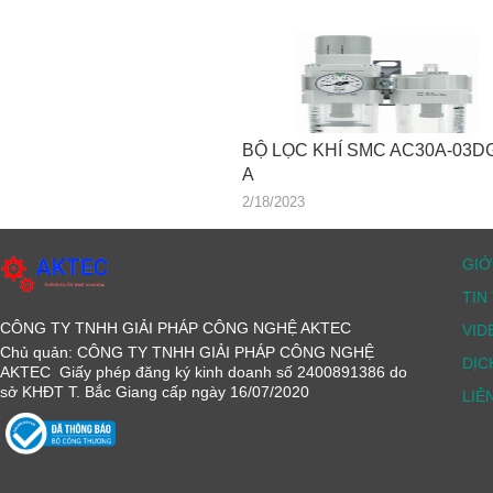
BỘ LỌC KHÍ SMC AC30A-03D
A
2/18/2023
GIỚ
TIN
CÔNG TY TNHH GIẢI PHÁP CÔNG NGHỆ AKTEC
VID
Chủ quản: CÔNG TY TNHH GIẢI PHÁP CÔNG NGHỆ
DỊC
AKTEC Giấy phép đăng ký kinh doanh số 2400891386 do
sở KHĐT T. Bắc Giang cấp ngày 16/07/2020
LIÊ