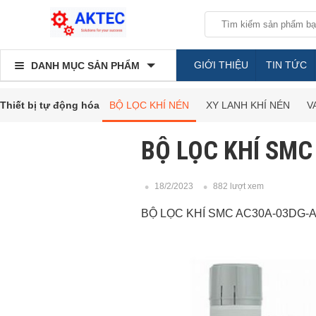
GIỚI THIỆU
TIN TỨC
DANH MỤC SẢN PHẨM
Thiết bị tự động hóa
BỘ LỌC KHÍ NÉN
XY LANH KHÍ NÉN
V
BỘ LỌC KHÍ SM
18/2/2023
882 lượt xem
BỘ LỌC KHÍ SMC AC30A-03DG-