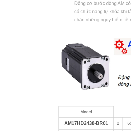
Động cơ bước dòng AM có 
có chức năng tự khóa khi 
chặn những nguy hiểm tiềm
Model
AM17HD2438-BR01
2
6