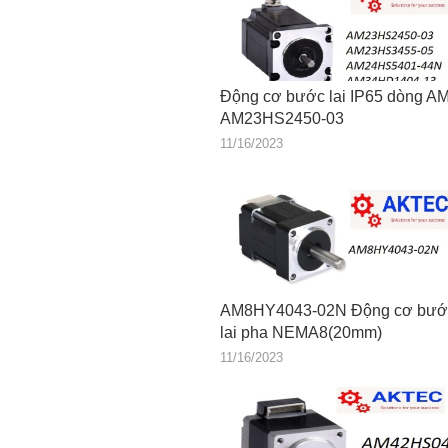
Động cơ bước lai IP65 dòng A
AM23HS2450-03
11/16/2023
AM8HY4043-02N Động cơ bướ
lai pha NEMA8(20mm)
11/16/2023