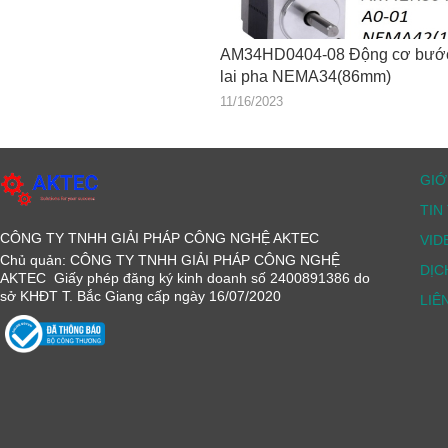
AM34HD0404-08 Động cơ bướ
lai pha NEMA34(86mm)
11/16/2023
GIỚ
TIN
CÔNG TY TNHH GIẢI PHÁP CÔNG NGHỆ AKTEC
VID
Chủ quản: CÔNG TY TNHH GIẢI PHÁP CÔNG NGHỆ
DỊC
AKTEC Giấy phép đăng ký kinh doanh số 2400891386 do
sở KHĐT T. Bắc Giang cấp ngày 16/07/2020
LIÊ