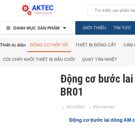
GIỚI THIỆU
TIN TỨC
DANH MỤC SẢN PHẨM
Thiết bị điện
ĐỘNG CƠ HỘP SỐ
THIẾT BỊ ĐÓNG CẮT
CẢM 
CÒI CHÍP/ KHỐI THIẾT BỊ ĐẦU CUỐI
QUẠT TẢN NHIỆT
Động cơ bước la
BR01
16/11/2023
653 lượt xem
Động cơ bước lai dòng AM 