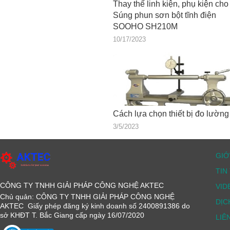
Thay thế linh kiện, phụ kiện cho
Súng phun sơn bột tĩnh điện
SOOHO SH210M
10/17/2023
Cách lựa chọn thiết bị đo lường
3/5/2023
GIỚ
TIN
CÔNG TY TNHH GIẢI PHÁP CÔNG NGHỆ AKTEC
VID
Chủ quản: CÔNG TY TNHH GIẢI PHÁP CÔNG NGHỆ
DỊC
AKTEC Giấy phép đăng ký kinh doanh số 2400891386 do
sở KHĐT T. Bắc Giang cấp ngày 16/07/2020
LIÊ