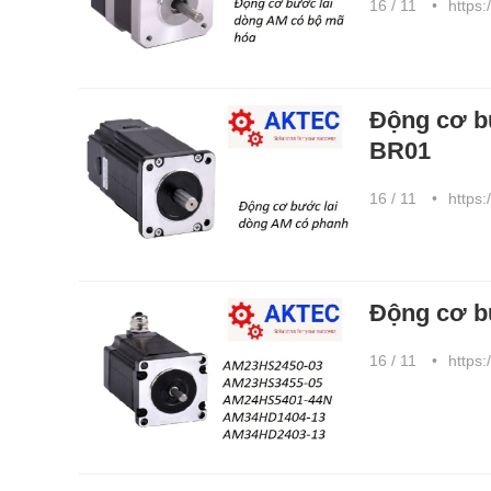
16 / 11
https:
Động cơ b
BR01
16 / 11
https:
Động cơ b
16 / 11
https: