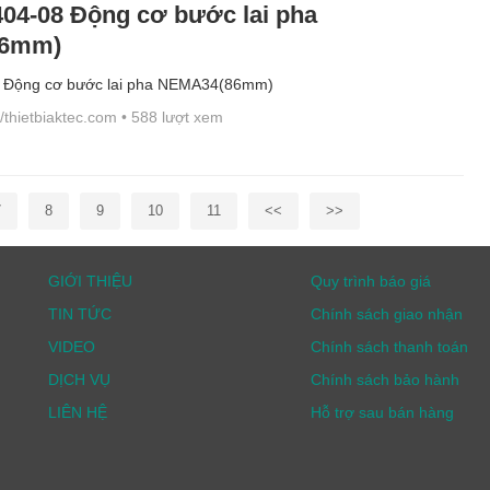
4-08 Động cơ bước lai pha
86mm)
Động cơ bước lai pha NEMA34(86mm)
//thietbiaktec.com
• 588 lượt xem
7
8
9
10
11
<<
>>
GIỚI THIỆU
Quy trình báo giá
TIN TỨC
Chính sách giao nhận
VIDEO
Chính sách thanh toán
DỊCH VỤ
Chính sách bảo hành
LIÊN HỆ
Hỗ trợ sau bán hàng