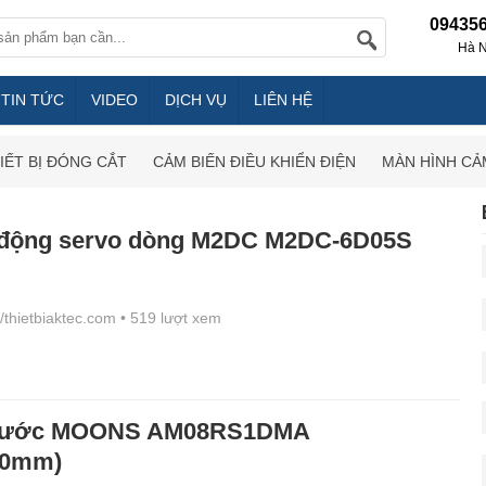
09435
Hà N
TIN TỨC
VIDEO
DỊCH VỤ
LIÊN HỆ
IẾT BỊ ĐÓNG CẮT
CẢM BIẾN ĐIỀU KHIỂN ĐIỆN
MÀN HÌNH CẢ
 động servo dòng M2DC M2DC-6D05S
//thietbiaktec.com
• 519 lượt xem
bước MOONS AM08RS1DMA
20mm)