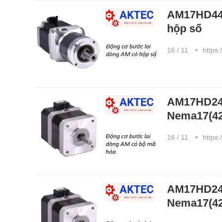
AM17HD445
hộp số
16 / 11
https:
AM17HD243
Nema17(4
16 / 11
https:
AM17HD243
Nema17(4