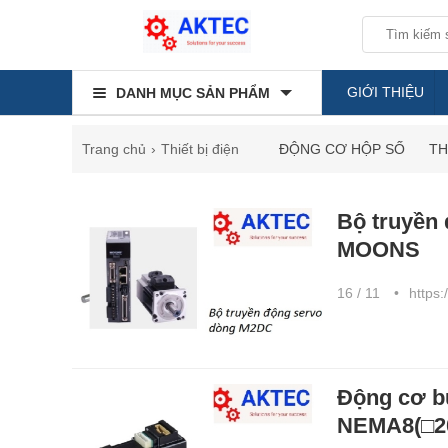
GIỚI THIỆU
DANH MỤC SẢN PHẨM
Trang chủ
Thiết bị điện
ĐỘNG CƠ HỘP SỐ
TH
Bộ truyền
MOONS
16 / 11
https:
Động cơ 
NEMA8(□