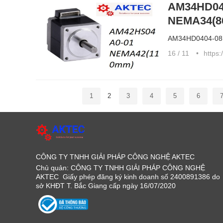
AM34HD040
NEMA34(
AM34HD0404-08 
16 / 11
https:
1
2
3
4
5
6
CÔNG TY TNHH GIẢI PHÁP CÔNG NGHỆ AKTEC
Chủ quản: CÔNG TY TNHH GIẢI PHÁP CÔNG NGHỆ
AKTEC Giấy phép đăng ký kinh doanh số 2400891386 do
sở KHĐT T. Bắc Giang cấp ngày 16/07/2020